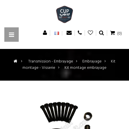
(0)
>
Transmission - Embrayage
>
Embrayage
>
Kit
montage - Visserie
>
Kit montage embrayage