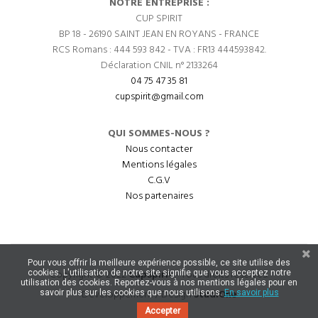
NOTRE ENTREPRISE :
CUP SPIRIT
BP 18 - 26190 SAINT JEAN EN ROYANS - FRANCE
RCS Romans : 444 593 842 - TVA : FR13 444593842.
Déclaration CNIL n° 2133264
04 75 47 35 81
cupspirit@gmail.com
QUI SOMMES-NOUS ?
Nous contacter
Mentions légales
C.G.V
Nos partenaires
Pour vous offrir la meilleure expérience possible, ce site utilise des
Copyright © 2022
CupSpirit
- Tous droits réservés.
cookies. L'utilisation de notre site signifie que vous acceptez notre
utilisation des cookies. Reportez-vous à nos mentions légales pour en
Développement / Design
StudiOne
savoir plus sur les cookies que nous utilisons.
En savoir plus
Accepter