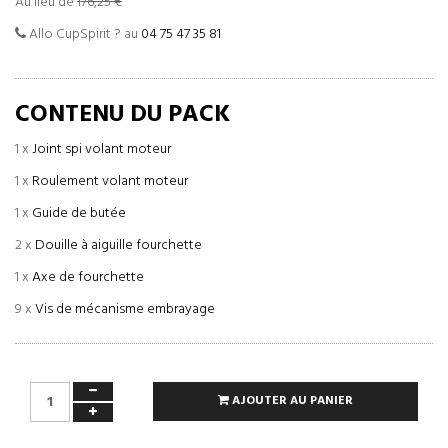
Au lieu de
176,25 €
Allo CupSpirit ? au
04 75 47 35 81
CONTENU DU PACK
1 x
Joint spi volant moteur
1 x
Roulement volant moteur
1 x
Guide de butée
2 x
Douille à aiguille fourchette
1 x
Axe de fourchette
9 x
Vis de mécanisme embrayage
AJOUTER AU PANIER