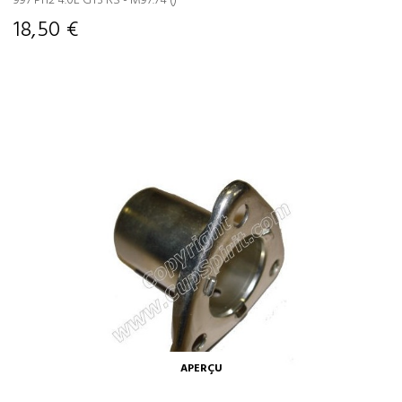
997 Ph2 4.0L GT3 RS - M97.74 ()
18,50 €
APERÇU