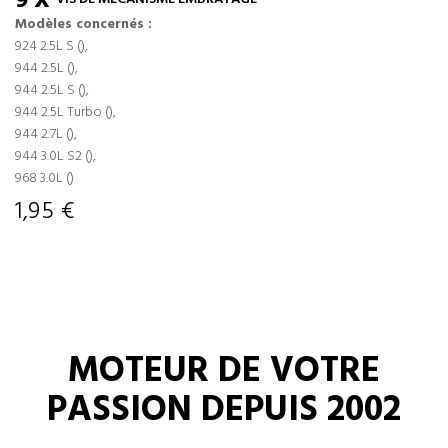
9 X
Modèles concernés :
924 2.5L S (),
944 2.5L (),
944 2.5L S (),
944 2.5L Turbo (),
944 2.7L (),
944 3.0L S2 (),
968 3.0L ()
1,95 €
MOTEUR DE VOTRE
PASSION DEPUIS 2002