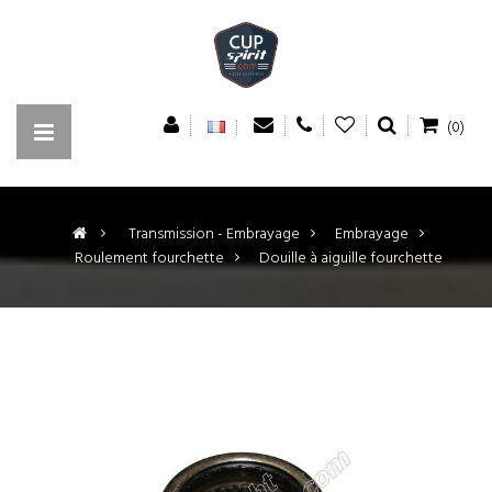
(0)
>
Transmission - Embrayage
>
Embrayage
>
Roulement fourchette
>
Douille à aiguille fourchette