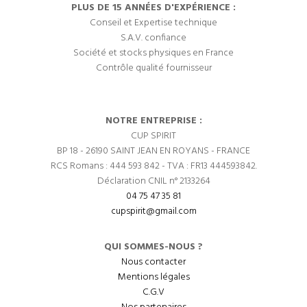
PLUS DE 15 ANNÉES D'EXPÉRIENCE :
Conseil et Expertise technique
S.A.V. confiance
Société et stocks physiques en France
Contrôle qualité fournisseur
NOTRE ENTREPRISE :
CUP SPIRIT
BP 18 - 26190 SAINT JEAN EN ROYANS - FRANCE
RCS Romans : 444 593 842 - TVA : FR13 444593842.
Déclaration CNIL n° 2133264
04 75 47 35 81
cupspirit@gmail.com
QUI SOMMES-NOUS ?
Nous contacter
Mentions légales
C.G.V