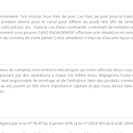
'entendent TVA incluse, hors frais de port. Les frais de port pour la Fran
oduits retenu pour le calcul peut différer du poids réel afin de teni
olis surtaxé, etc... Dans le cas d'une commande contenant de multiples ar
out moment vous pouvez SANS ENGAGEMENT effectuer une simulation en remp
ion du contenu de votre panier.
Cette simulation n'impose d'aucune façon l
gereux de certaines interventions mécaniques sur votre véhicule. Nous vou
passant par des opérations à risque. De même Nous dégageons toute 
stez seul responsable du montage et de l’utilisation faite des produits 
 au sol, jouent un rôle d’une importance capitale et que Vous devez faire
es.
 par la loi n° 78-87 du 6 janvier 1978, la loi n° 2004-801 du 6 août 2004,