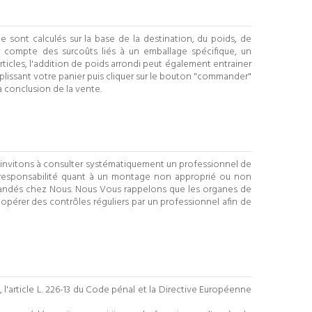
ce sont calculés sur la base de la destination, du poids, de
r compte des surcoûts liés à un emballage spécifique, un
ticles, l'addition de poids arrondi peut également entrainer
lissant votre panier puis cliquer sur le bouton "commander"
a conclusion de la vente
.
s invitons à consulter systématiquement un professionnel de
responsabilité quant à un montage non approprié ou non
commandés chez Nous. Nous Vous rappelons que les organes de
 opérer des contrôles réguliers par un professionnel afin de
 l'article L. 226-13 du Code pénal et la Directive Européenne