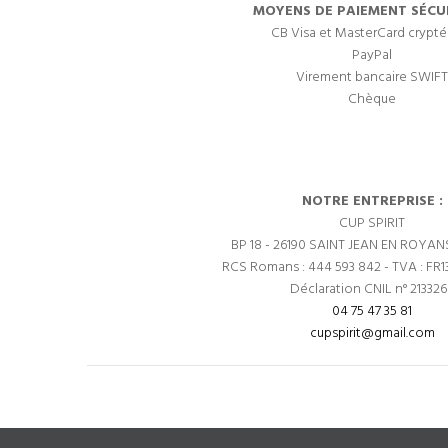
MOYENS DE PAIEMENT SÉCUR
CB Visa et MasterCard crypté
PayPal
Virement bancaire SWIFT
Chèque
NOTRE ENTREPRISE :
CUP SPIRIT
BP 18 - 26190 SAINT JEAN EN ROYAN
RCS Romans : 444 593 842 - TVA : FR1
Déclaration CNIL n° 21332
04 75 47 35 81
cupspirit@gmail.com