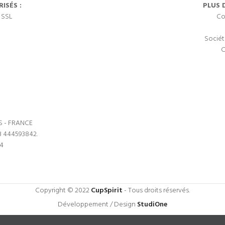
ISÉS :
PLUS 
 SSL
Co
Sociét
C
S - FRANCE
3 444593842.
64
Copyright © 2022
CupSpirit
- Tous droits réservés.
Développement / Design
StudiOne