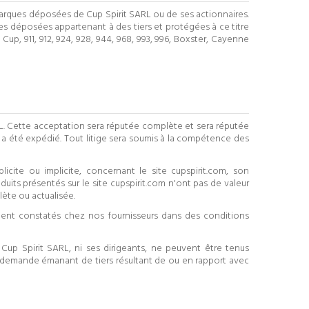
 marques déposées de Cup Spirit SARL ou de ses actionnaires.
s déposées appartenant à des tiers et protégées à ce titre
Cup, 911, 912, 924, 928, 944, 968, 993, 996, Boxster, Cayenne
RL. Cette acceptation sera réputée complète et sera réputée
a été expédié. Tout litige sera soumis à la compétence des
icite ou implicite, concernant le site cupspirit.com, son
uits présentés sur le site cupspirit.com n'ont pas de valeur
lète ou actualisée.
ement constatés chez nos fournisseurs dans des conditions
Cup Spirit SARL, ni ses dirigeants, ne peuvent être tenus
 demande émanant de tiers résultant de ou en rapport avec