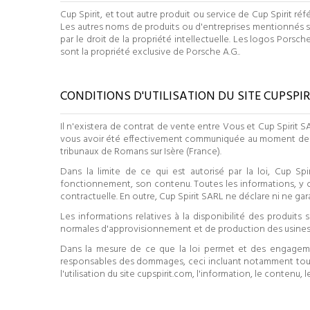
Cup Spirit, et tout autre produit ou service de Cup Spirit 
Les autres noms de produits ou d'entreprises mentionnés s
par le droit de la propriété intellectuelle. Les logos Porsc
sont la propriété exclusive de Porsche A.G..
CONDITIONS D'UTILISATION DU SITE CUPSPIR
Il n'existera de contrat de vente entre Vous et Cup Spirit
vous avoir été effectivement communiquée au moment de l'e
tribunaux de Romans sur Isère (France).
Dans la limite de ce qui est autorisé par la loi, Cup Sp
fonctionnement, son contenu. Toutes les informations, y com
contractuelle. En outre, Cup Spirit SARL ne déclare ni ne gar
Les informations relatives à la disponibilité des produi
normales d'approvisionnement et de production des usines
Dans la mesure de ce que la loi permet et des engagement
responsables des dommages, ceci incluant notamment toute
l'utilisation du site cupspirit.com, l'information, le contenu,