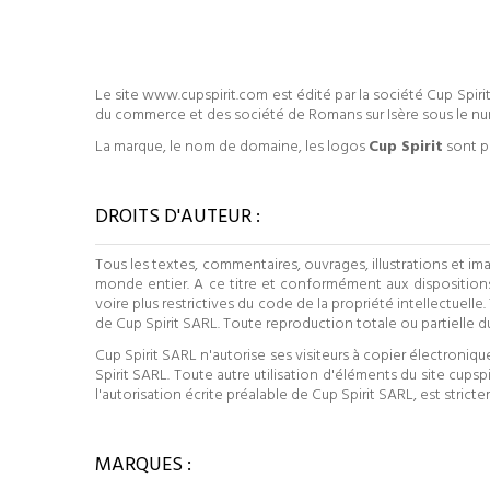
Le site www.cupspirit.com est édité par la société Cup Spirit
du commerce et des société de Romans sur Isère sous le 
La marque, le nom de domaine, les logos
Cup Spirit
sont pr
DROITS D'AUTEUR :
Tous les textes, commentaires, ouvrages, illustrations et imag
monde entier. A ce titre et conformément aux dispositions d
voire plus restrictives du code de la propriété intellectuelle
de Cup Spirit SARL. Toute reproduction totale ou partielle d
Cup Spirit SARL n'autorise ses visiteurs à copier électroni
Spirit SARL. Toute autre utilisation d'éléments du site cupsp
l'autorisation écrite préalable de Cup Spirit SARL, est stri
MARQUES :