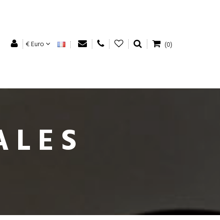
€ Euro
(0)
ALES