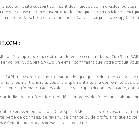
référencés sur le site cupspirit.com sont des marques commerciales, ou des
ur le site cupspirit.com peuvent être des marques commerciales ou marque
he, la marque Porsche, les dénominations Carrera, Targa, Turbo Cup, Carrera 
IT.COM :
 SARL qu'à compter de l'acceptation de votre commande par Cup Spirit SA
nvoi par Cup Spirit SARL d'un e-mail confirmant que votre produit vous 
irit SARL n'accorde aucune garantie de quelque ordre que ce soit, expl
pris les mentions relatives à la disponibilité et à la conformité des prod
antit que l'information accessible via le site cupspirit.com est exacte, comp
ts sont indiquées en fonction des délais moyens de fourniture habituell
.
s expressément pris par Cup Spirit SARL sur le site cupspirit.com, ni 
 perte de données, de revenu, de chance ou de profit, ainsi que toute
 les éléments ou produits présentés sur ledit site.