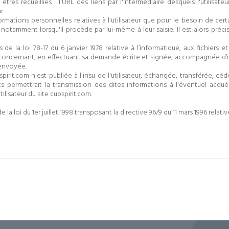
 êtres recueillies : l'URL des liens par l'intermédiaire desquels l'utilisat
r.
ations personnelles relatives à l'utilisateur que pour le besoin de certai
tamment lorsqu'il procède par lui-même à leur saisie. Il est alors précisé 
 la loi 78-17 du 6 janvier 1978 relative à l’informatique, aux fichiers et 
concernant, en effectuant sa demande écrite et signée, accompagnée d’une 
 envoyée.
spirit.com n'est publiée à l'insu de l'utilisateur, échangée, transférée, 
s permettrait la transmission des dites informations à l'éventuel acqu
lisateur du site cupspirit.com.
a loi du 1er juillet 1998 transposant la directive 96/9 du 11 mars 1996 relat