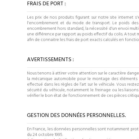
FRAIS DE PORT :
Les prix de nos produits figurant sur notre site internet s
l'encombrement et du mode de transport. Le poids des pr
encombrement hors standard, la nécessité d'un envoi multi c
une différence par rapport au poids effectif du colis. A t
afin de connaitre les frais de port exacts calculés en fonct
AVERTISSEMENTS :
Nous tenons à attirer votre attention sur le caractère dan
la mécanique automobile pour le montage des éléments 
effectué dans les règles de l’art sur le véhicule. Vous re
sécurité du véhicule, notamment le freinage ou les liaisons
vérifier le bon état de fonctionnement de ces pièces critiqu
GESTION DES DONNÉES PERSONNELLES.
En France, les données personnelles sont notamment protégées
du 24 octobre 1995.