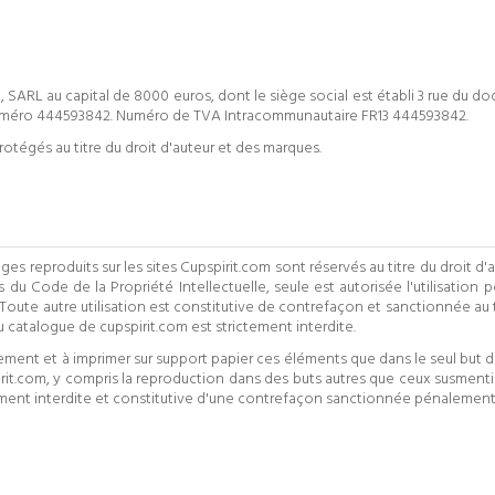
, SARL au capital de 8000 euros, dont le siège social est établi 3 rue du do
numéro 444593842. Numéro de TVA Intracommunautaire FR13 444593842.
otégés au titre du droit d'auteur et des marques.
es reproduits sur les sites Cupspirit.com sont réservés au titre du droit d'aut
u Code de la Propriété Intellectuelle, seule est autorisée l'utilisation 
. Toute autre utilisation est constitutive de contrefaçon et sanctionnée au t
u catalogue de cupspirit.com est strictement interdite.
quement et à imprimer sur support papier ces éléments que dans le seul bu
irit.com, y compris la reproduction dans des buts autres que ceux susmentio
ctement interdite et constitutive d'une contrefaçon sanctionnée pénalement