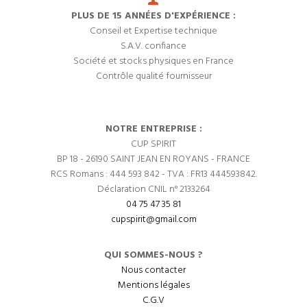
PLUS DE 15 ANNÉES D'EXPÉRIENCE :
Conseil et Expertise technique
S.A.V. confiance
Société et stocks physiques en France
Contrôle qualité fournisseur
NOTRE ENTREPRISE :
CUP SPIRIT
BP 18 - 26190 SAINT JEAN EN ROYANS - FRANCE
RCS Romans : 444 593 842 - TVA : FR13 444593842.
Déclaration CNIL n° 2133264
04 75 47 35 81
cupspirit@gmail.com
QUI SOMMES-NOUS ?
Nous contacter
Mentions légales
C.G.V