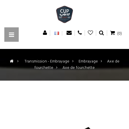
(0)
>
Transmission - Embrayage
>
Embrayage
>
Axe de
fourchette
>
Axe de fourchette