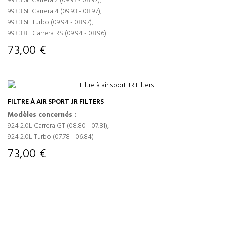
993 3.6L Carrera 2 (09.93 - 08.97),
993 3.6L Carrera 4 (09.93 - 08.97),
993 3.6L Turbo (09.94 - 08.97),
993 3.8L Carrera RS (09.94 - 08.96)
APERÇU
73,00 €
FILTRE À AIR SPORT JR FILTERS
Modèles concernés :
924 2.0L Carrera GT (08.80 - 07.81),
924 2.0L Turbo (07.78 - 06.84)
73,00 €