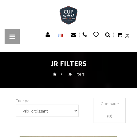
(0)
JR FILTERS
>
JR Filters
Trier par
Comparer
(
0
)