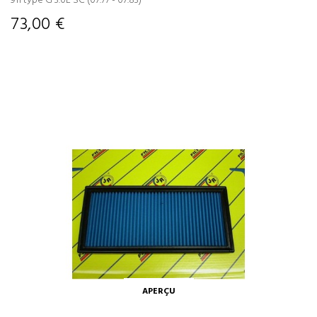
911 type G 3.0L SC (07.77 - 07.83)
73,00 €
APERÇU