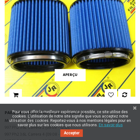
APERÇU
PAIRE DE FILTRES À AIR SPORT JR FILTERS
Pour vous offrir la meilleure expérience possible, ce site utilise des
cookies. L'utilisation de notre site signifie que vous acceptez notre
Modèles concernés :
utilisation des cookies. Reportez-vous à nos mentions légales pour en
savoir plus sur les cookies que nous utilisons.
En savoir plus
997 Ph2 3.6L Carrera 2 (09.08 - 12.12),
997 Ph2 3.6L Carrera 4 (09.08 - 12.12),
Accepter