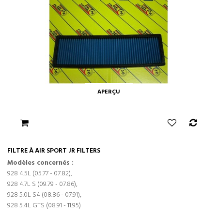
APERÇU
FILTRE À AIR SPORT JR FILTERS
Modèles concernés :
928 4.5L (05.77 - 07.82),
928 4.7L S (09.79 - 07.86),
928 5.0L S4 (08.86 - 07.91),
928 5.4L GTS (08.91 - 11.95)