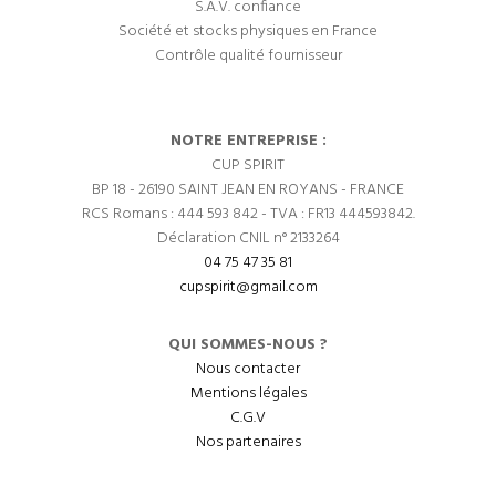
S.A.V. confiance
Société et stocks physiques en France
Contrôle qualité fournisseur
NOTRE ENTREPRISE :
CUP SPIRIT
BP 18 - 26190 SAINT JEAN EN ROYANS - FRANCE
RCS Romans : 444 593 842 - TVA : FR13 444593842.
Déclaration CNIL n° 2133264
04 75 47 35 81
cupspirit@gmail.com
QUI SOMMES-NOUS ?
Nous contacter
Mentions légales
C.G.V
Nos partenaires