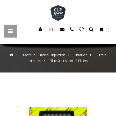
(0)
>
Moteur - Fluides - Injection
>
Filtration
>
Filtre à
air sport
>
Filtre à air sport JR Filters