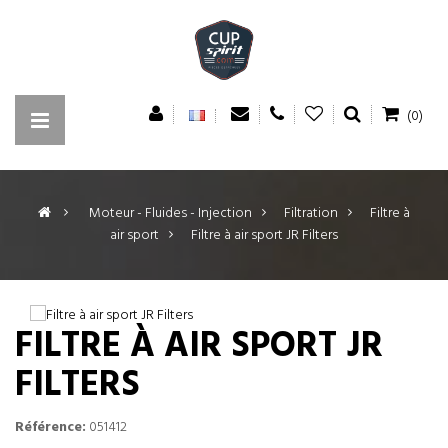
(0)
>
Moteur - Fluides - Injection
>
Filtration
>
Filtre à
air sport
>
Filtre à air sport JR Filters
FILTRE À AIR SPORT JR
FILTERS
Référence:
051412