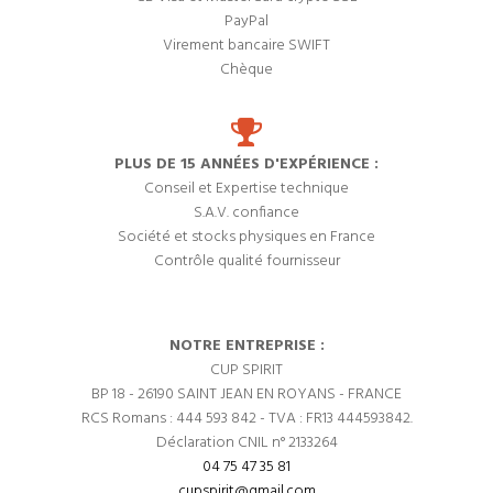
PayPal
Virement bancaire SWIFT
Chèque
PLUS DE 15 ANNÉES D'EXPÉRIENCE :
Conseil et Expertise technique
S.A.V. confiance
Société et stocks physiques en France
Contrôle qualité fournisseur
NOTRE ENTREPRISE :
CUP SPIRIT
BP 18 - 26190 SAINT JEAN EN ROYANS - FRANCE
RCS Romans : 444 593 842 - TVA : FR13 444593842.
Déclaration CNIL n° 2133264
04 75 47 35 81
cupspirit@gmail.com