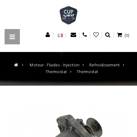
(0)
>
Moteur - Fluides - Injection
>
Refroidissement
>
Thermostat
>
Thermostat