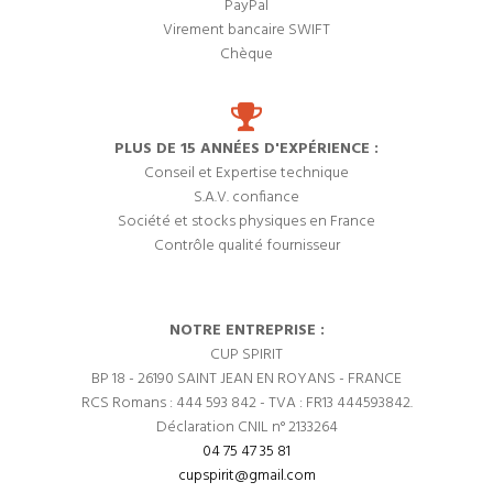
PayPal
Virement bancaire SWIFT
Chèque
PLUS DE 15 ANNÉES D'EXPÉRIENCE :
Conseil et Expertise technique
S.A.V. confiance
Société et stocks physiques en France
Contrôle qualité fournisseur
NOTRE ENTREPRISE :
CUP SPIRIT
BP 18 - 26190 SAINT JEAN EN ROYANS - FRANCE
RCS Romans : 444 593 842 - TVA : FR13 444593842.
Déclaration CNIL n° 2133264
04 75 47 35 81
cupspirit@gmail.com