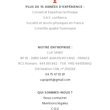
PLUS DE 15 ANNÉES D'EXPÉRIENCE :
Conseil et Expertise technique
S.A.V. confiance
Société et stocks physiques en France
Contrôle qualité fournisseur
NOTRE ENTREPRISE :
CUP SPIRIT
BP 18 - 26190 SAINT JEAN EN ROYANS - FRANCE
RCS Romans : 444 593 842 - TVA : FR13 444593842.
Déclaration CNIL n° 2133264
04 75 47 35 81
cupspirit@gmail.com
QUI SOMMES-NOUS ?
Nous contacter
Mentions légales
C.G.V