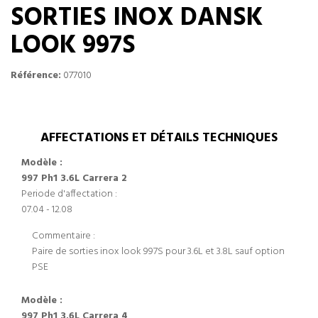
SORTIES INOX DANSK
LOOK 997S
Référence:
077010
AFFECTATIONS ET DÉTAILS TECHNIQUES
Modèle :
997 Ph1 3.6L Carrera 2
Periode d'affectation :
07.04 - 12.08
Commentaire :
Paire de sorties inox look 997S pour 3.6L et 3.8L sauf option
PSE
Modèle :
997 Ph1 3.6L Carrera 4