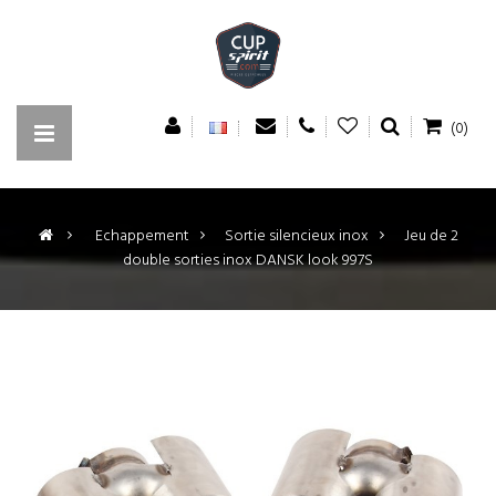
(0)
>
Echappement
>
Sortie silencieux inox
>
Jeu de 2
double sorties inox DANSK look 997S