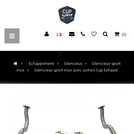
(0)
>
Echappement
>
Silencieux
>
Silencieux sport
inox
>
Silencieux sport inox avec sorties Cup Exhaust