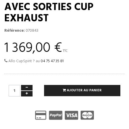
AVEC SORTIES CUP
EXHAUST
Référence:
070843
1 369,00 €
TTC
Allo CupSpirit ? au
04 75 47 35 81
AJOUTER AU PANIER