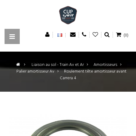
(0)
>
Liaison au sol - Train Av et Ar
>
Amortisseurs
>
Palier amortisseur Av
>
Roulement tête amortisseur avant
Carrera 4