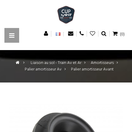
(0)
>
Liaison au sol - Train Av et Ar
>
Amortisseurs
>
Palier amortisseur Av
>
Palier amortisseur Avant