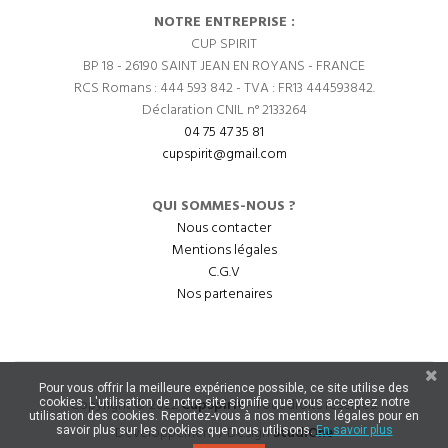
NOTRE ENTREPRISE :
CUP SPIRIT
BP 18 - 26190 SAINT JEAN EN ROYANS - FRANCE
RCS Romans : 444 593 842 - TVA : FR13 444593842.
Déclaration CNIL n° 2133264
04 75 47 35 81
cupspirit@gmail.com
QUI SOMMES-NOUS ?
Nous contacter
Mentions légales
C.G.V
Nos partenaires
Pour vous offrir la meilleure expérience possible, ce site utilise des
Copyright © 2022
CupSpirit
- Tous droits réservés.
cookies. L'utilisation de notre site signifie que vous acceptez notre
utilisation des cookies. Reportez-vous à nos mentions légales pour en
Développement / Design
StudiOne
savoir plus sur les cookies que nous utilisons.
En savoir plus