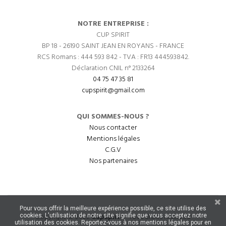
NOTRE ENTREPRISE :
CUP SPIRIT
BP 18 - 26190 SAINT JEAN EN ROYANS - FRANCE
RCS Romans : 444 593 842 - TVA : FR13 444593842.
Déclaration CNIL n° 2133264
04 75 47 35 81
cupspirit@gmail.com
QUI SOMMES-NOUS ?
Nous contacter
Mentions légales
C.G.V
Nos partenaires
Pour vous offrir la meilleure expérience possible, ce site utilise des
Copyright © 2022
CupSpirit
- Tous droits réservés.
cookies. L'utilisation de notre site signifie que vous acceptez notre
utilisation des cookies. Reportez-vous à nos mentions légales pour en