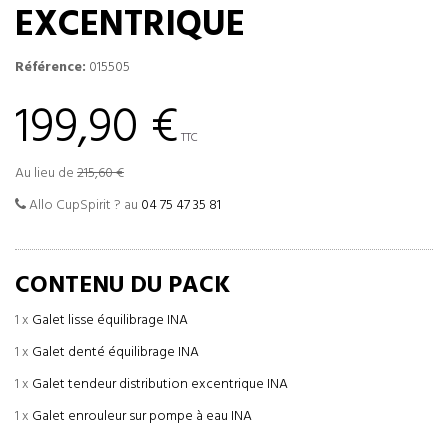
EXCENTRIQUE
Référence:
015505
199,90 €
TTC
Au lieu de
215,60 €
Allo CupSpirit ? au
04 75 47 35 81
CONTENU DU PACK
1 x
Galet lisse équilibrage INA
1 x
Galet denté équilibrage INA
1 x
Galet tendeur distribution excentrique INA
1 x
Galet enrouleur sur pompe à eau INA