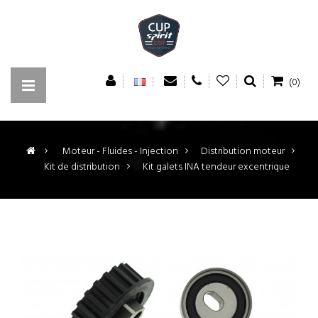
(0)
>
Moteur - Fluides - Injection
>
Distribution moteur
>
Kit de distribution
>
Kit galets INA tendeur excentrique