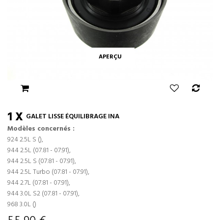
APERÇU
1 X
GALET LISSE ÉQUILIBRAGE INA
Modèles concernés :
924 2.5L S (),
944 2.5L (07.81 - 07.91),
944 2.5L S (07.81 - 07.91),
944 2.5L Turbo (07.81 - 07.91),
944 2.7L (07.81 - 07.91),
944 3.0L S2 (07.81 - 07.91),
968 3.0L ()