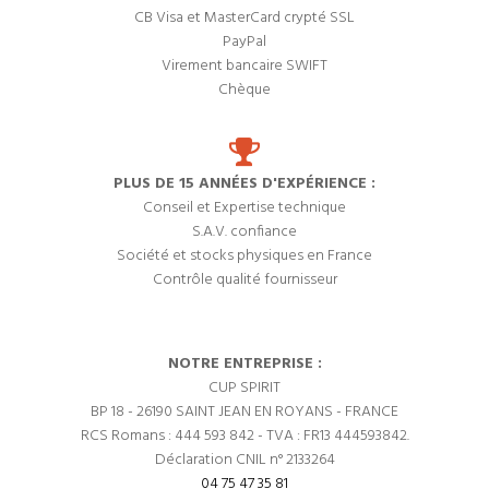
CB Visa et MasterCard crypté SSL
PayPal
Virement bancaire SWIFT
Chèque
PLUS DE 15 ANNÉES D'EXPÉRIENCE :
Conseil et Expertise technique
S.A.V. confiance
Société et stocks physiques en France
Contrôle qualité fournisseur
NOTRE ENTREPRISE :
CUP SPIRIT
BP 18 - 26190 SAINT JEAN EN ROYANS - FRANCE
RCS Romans : 444 593 842 - TVA : FR13 444593842.
Déclaration CNIL n° 2133264
04 75 47 35 81