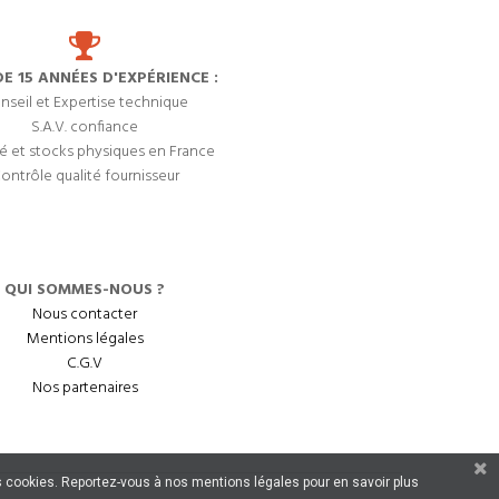
DE 15 ANNÉES D'EXPÉRIENCE :
nseil et Expertise technique
S.A.V. confiance
é et stocks physiques en France
ontrôle qualité fournisseur
QUI SOMMES-NOUS ?
Nous contacter
Mentions légales
C.G.V
Nos partenaires
 des cookies. Reportez-vous à nos mentions légales pour en savoir plus