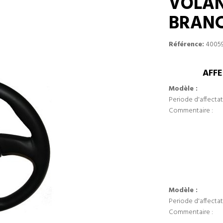
VOLAN
BRAN
Référence:
4005
AFFE
Modèle :
Periode d'affectat
Commentaire :
Modèle :
Periode d'affectat
Commentaire :