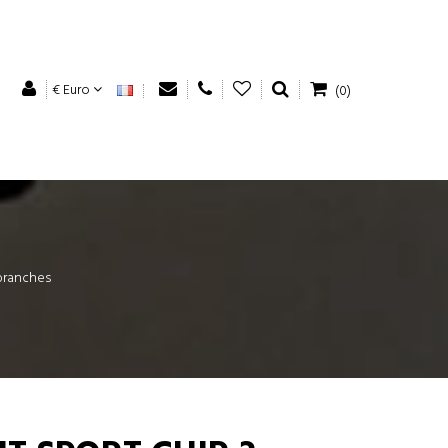
€ Euro
(0)
 branches