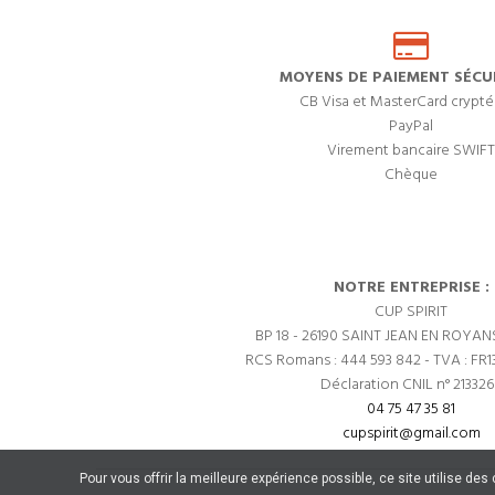
MOYENS DE PAIEMENT SÉCUR
CB Visa et MasterCard crypté
PayPal
Virement bancaire SWIFT
Chèque
NOTRE ENTREPRISE :
CUP SPIRIT
BP 18 - 26190 SAINT JEAN EN ROYAN
RCS Romans : 444 593 842 - TVA : FR1
Déclaration CNIL n° 21332
04 75 47 35 81
cupspirit@gmail.com
Pour vous offrir la meilleure expérience possible, ce site utilise de