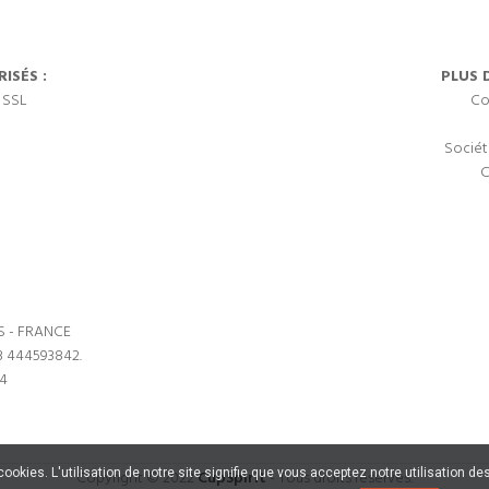
ISÉS :
PLUS 
 SSL
Co
Sociét
C
S - FRANCE
3 444593842.
64
s cookies. L'utilisation de notre site signifie que vous acceptez notre utilisation
Copyright © 2022
CupSpirit
- Tous droits réservés.