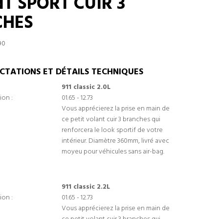
T SPORT CUIR 3
CHES
90
CTATIONS ET DÉTAILS TECHNIQUES
911 classic 2.0L
ion :
01.65 - 12.73
Vous apprécierez la prise en main de
ce petit volant cuir 3 branches qui
renforcera le look sportif de votre
intérieur. Diamètre 360mm, livré avec
moyeu pour véhicules sans air-bag.
911 classic 2.2L
ion :
01.65 - 12.73
Vous apprécierez la prise en main de