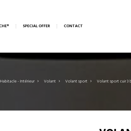
CHE®
SPECIAL OFFER
CONTACT
Habitacle - Intérieur
>
Volant
>
Volant sport
>
Volant sport cuir 3