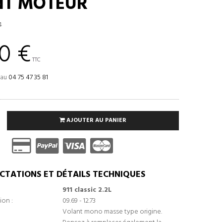
NT MOTEUR
4
0 €
TTC
 au
04 75 47 35 81
AJOUTER AU PANIER
CTATIONS ET DÉTAILS TECHNIQUES
911 classic 2.2L
ion :
09.69 - 12.73
Volant mono masse type origine.