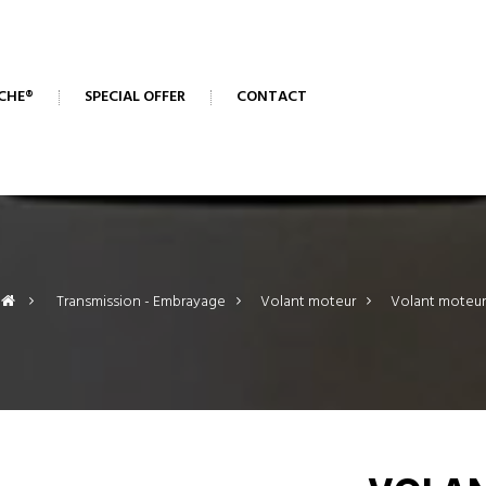
CHE®
SPECIAL OFFER
CONTACT
>
Transmission - Embrayage
>
Volant moteur
>
Volant moteur