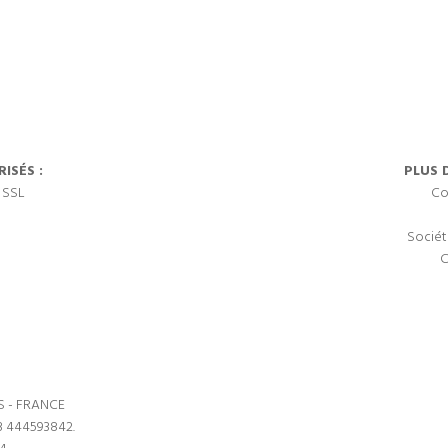
ISÉS :
PLUS 
 SSL
Co
Sociét
C
S - FRANCE
3 444593842.