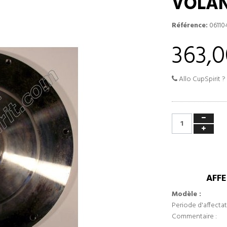
VOLA
Référence:
06110
363,0
Allo CupSpirit ?
AFFE
Modèle :
Periode d'affectat
Commentaire :