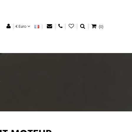
€ Euro
(0)