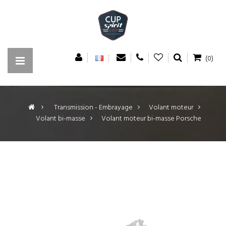
(0)
>
Transmission - Embrayage
>
Volant moteur
>
Volant bi-masse
>
Volant moteur bi-masse Porsche