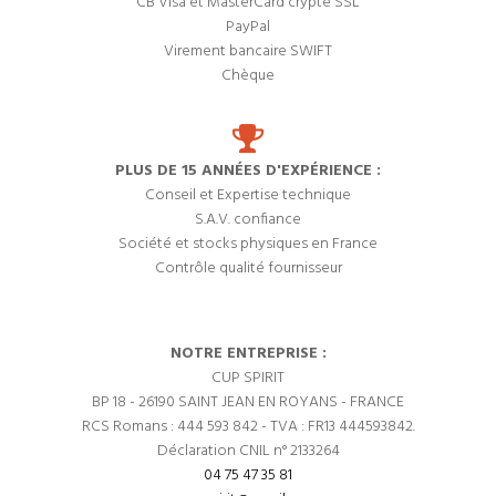
CB Visa et MasterCard crypté SSL
PayPal
Virement bancaire SWIFT
Chèque
PLUS DE 15 ANNÉES D'EXPÉRIENCE :
Conseil et Expertise technique
S.A.V. confiance
Société et stocks physiques en France
Contrôle qualité fournisseur
NOTRE ENTREPRISE :
CUP SPIRIT
BP 18 - 26190 SAINT JEAN EN ROYANS - FRANCE
RCS Romans : 444 593 842 - TVA : FR13 444593842.
Déclaration CNIL n° 2133264
04 75 47 35 81