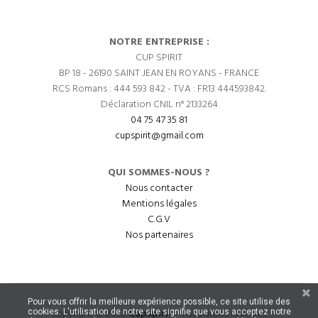
NOTRE ENTREPRISE :
CUP SPIRIT
BP 18 - 26190 SAINT JEAN EN ROYANS - FRANCE
RCS Romans : 444 593 842 - TVA : FR13 444593842.
Déclaration CNIL n° 2133264
04 75 47 35 81
cupspirit@gmail.com
QUI SOMMES-NOUS ?
Nous contacter
Mentions légales
C.G.V
Nos partenaires
Pour vous offrir la meilleure expérience possible, ce site utilise des
Copyright © 2022
CupSpirit
- Tous droits réservés.
cookies. L'utilisation de notre site signifie que vous acceptez notre