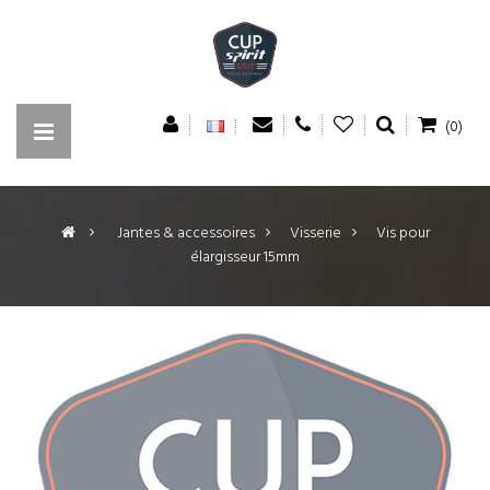
(0)
>
Jantes & accessoires
>
Visserie
>
Vis pour
élargisseur 15mm