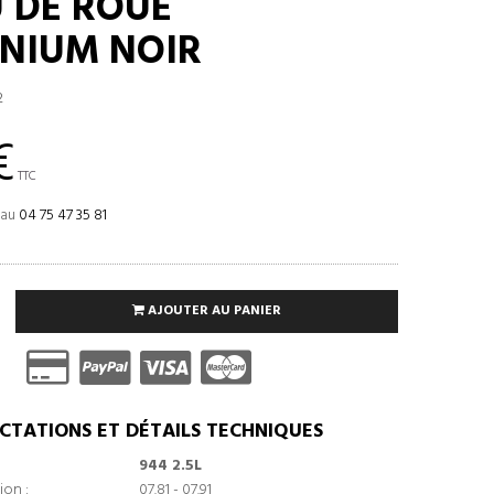
 DE ROUE
NIUM NOIR
2
€
TTC
 au
04 75 47 35 81
AJOUTER AU PANIER
CTATIONS ET DÉTAILS TECHNIQUES
944 2.5L
ion :
07.81 - 07.91