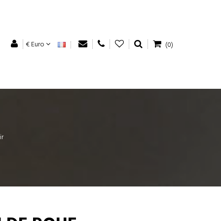
€ Euro
(0)
ir