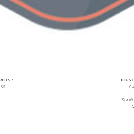
ISÉS :
PLUS 
 SSL
Co
Sociét
C