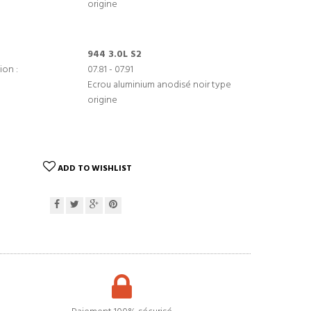
origine
944 3.0L S2
ion :
07.81 - 07.91
Ecrou aluminium anodisé noir type
origine
ADD TO WISHLIST