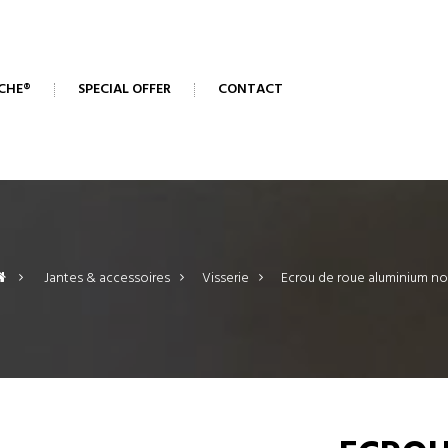
CHE®
SPECIAL OFFER
CONTACT
>
Jantes & accessoires
>
Visserie
>
Ecrou de roue aluminium no