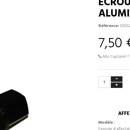
ECROU
ALUMI
Référence:
12100
7,50 
Allo CupSpirit ?
AFFE
Modèle :
Periode d'affectat