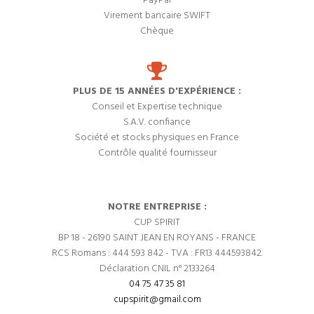
PayPal
Virement bancaire SWIFT
Chèque
PLUS DE 15 ANNÉES D'EXPÉRIENCE :
Conseil et Expertise technique
S.A.V. confiance
Société et stocks physiques en France
Contrôle qualité fournisseur
NOTRE ENTREPRISE :
CUP SPIRIT
BP 18 - 26190 SAINT JEAN EN ROYANS - FRANCE
RCS Romans : 444 593 842 - TVA : FR13 444593842.
Déclaration CNIL n° 2133264
04 75 47 35 81
cupspirit@gmail.com