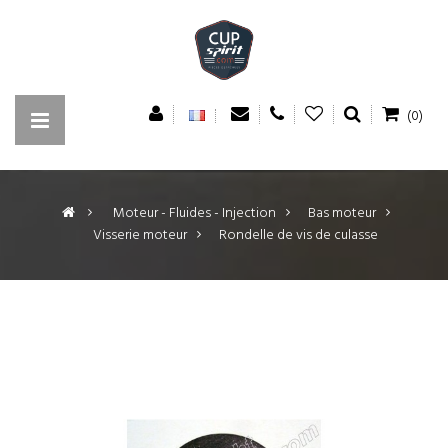
(0)
>
Moteur - Fluides - Injection
>
Bas moteur
>
Visserie moteur
>
Rondelle de vis de culasse