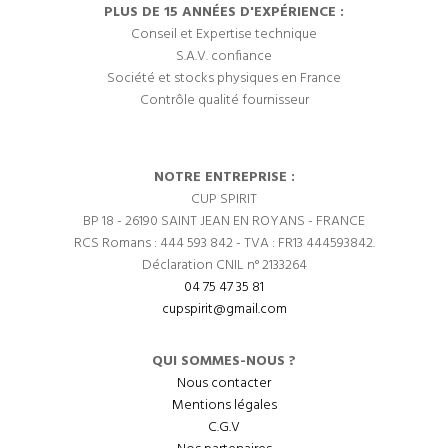
PLUS DE 15 ANNÉES D'EXPÉRIENCE :
Conseil et Expertise technique
S.A.V. confiance
Société et stocks physiques en France
Contrôle qualité fournisseur
NOTRE ENTREPRISE :
CUP SPIRIT
BP 18 - 26190 SAINT JEAN EN ROYANS - FRANCE
RCS Romans : 444 593 842 - TVA : FR13 444593842.
Déclaration CNIL n° 2133264
04 75 47 35 81
cupspirit@gmail.com
QUI SOMMES-NOUS ?
Nous contacter
Mentions légales
C.G.V