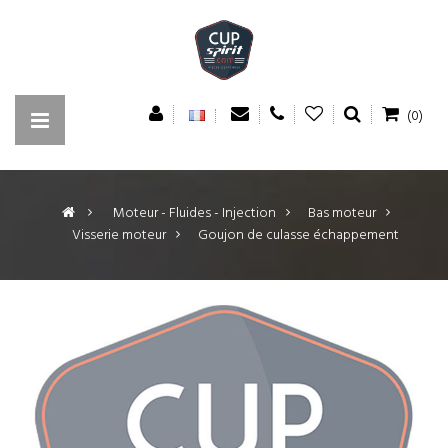
(0)
>
Moteur - Fluides - Injection
>
Bas moteur
>
Visserie moteur
>
Goujon de culasse échappement