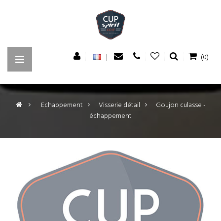
(0)
>
Echappement
>
Visserie détail
>
Goujon culasse -
échappement