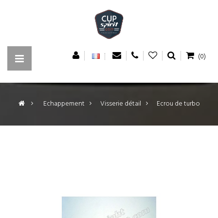
(0)
>
Echappement
>
Visserie détail
>
Ecrou de turbo