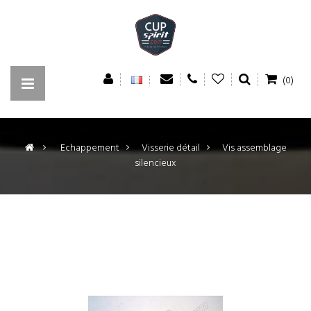
(0)
>
Echappement
>
Visserie détail
>
Vis assemblage
silencieux