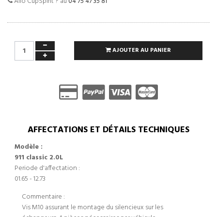
Allo CupSpirit ? au
04 75 47 35 81
AJOUTER AU PANIER
AFFECTATIONS ET DÉTAILS TECHNIQUES
Modèle :
911 classic 2.0L
Periode d'affectation :
01.65 - 12.73
Commentaire :
Vis M10 assurant le montage du silencieux sur les