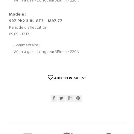
Vérin à gaz - Longueur 315mm / 220N
Modèle :
997 Ph2 3.8L GT3 - M97.77
Periode d'affectation :
09.09 - 12.12
Commentaire :
Vérin à gaz - Longueur 315mm / 220N
ADD TO WISHLIST