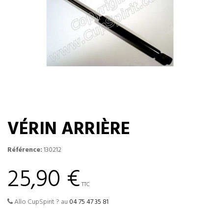
VÉRIN ARRIÈRE
Référence:
130212
25,90 €
TTC
Allo CupSpirit ? au
04 75 47 35 81