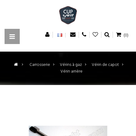
(0)
>
Carrosserie
>
Vérins à gaz
>
Vérin de capot
>
Vérin arrière