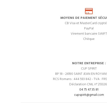
MOYENS DE PAIEMENT SÉCUR
CB Visa et MasterCard crypté
PayPal
Virement bancaire SWIFT
Chèque
NOTRE ENTREPRISE :
CUP SPIRIT
BP 18 - 26190 SAINT JEAN EN ROYAN
RCS Romans : 444 593 842 - TVA : FR1
Déclaration CNIL n° 21332
04 75 47 35 81
cupspirit@gmail.com