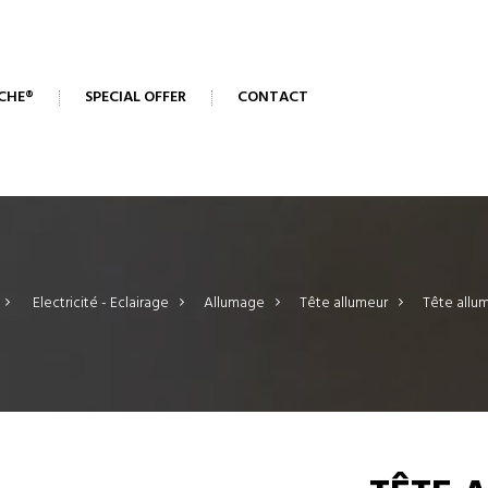
CHE®
SPECIAL OFFER
CONTACT
>
Electricité - Eclairage
>
Allumage
>
Tête allumeur
>
Tête allu