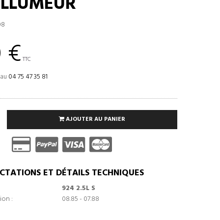
ALLUMEUR
08
 €
TTC
 au
04 75 47 35 81
AJOUTER AU PANIER
CTATIONS ET DÉTAILS TECHNIQUES
924 2.5L S
ion :
08.85 - 07.88