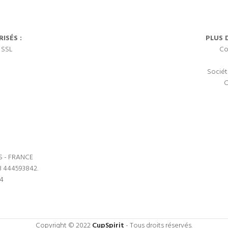
ISÉS :
PLUS 
 SSL
Co
Sociét
C
S - FRANCE
3 444593842.
64
Copyright © 2022
CupSpirit
- Tous droits réservés.