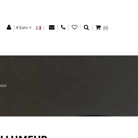
€ Euro
(0)
meur