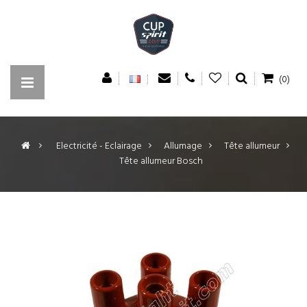
(0)
>
Electricité - Eclairage
>
Allumage
>
Tête allumeur
>
Tête allumeur Bosch