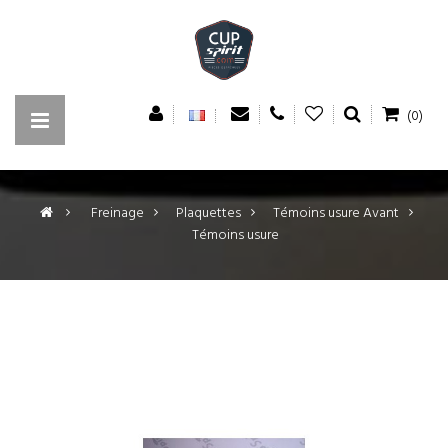
(0)
>
Freinage
>
Plaquettes
>
Témoins usure Avant
>
Témoins usure