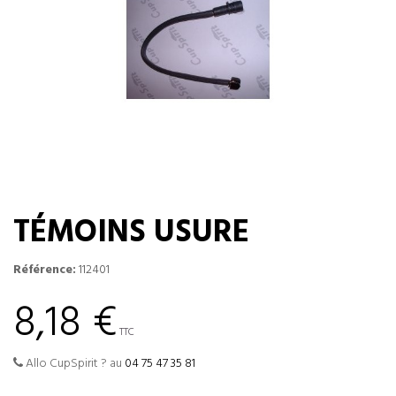
TÉMOINS USURE
Référence:
112401
8,18 €
TTC
Allo CupSpirit ? au
04 75 47 35 81