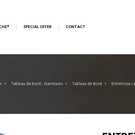
CHE®
SPECIAL OFFER
CONTACT
r
>
Tableau de bord - Garnitures
>
Tableau de Bord
>
Entretoise c