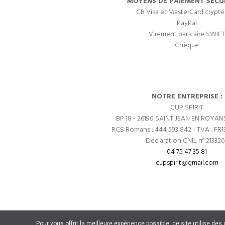
MOYENS DE PAIEMENT SÉCUR
CB Visa et MasterCard crypté
PayPal
Virement bancaire SWIFT
Chèque
NOTRE ENTREPRISE :
CUP SPIRIT
BP 18 - 26190 SAINT JEAN EN ROYAN
RCS Romans : 444 593 842 - TVA : FR1
Déclaration CNIL n° 21332
04 75 47 35 81
cupspirit@gmail.com
Pour vous offrir la meilleure expérience possible, ce site utilise de