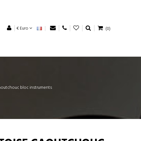
€ Euro
(0)
aoutchouc bloc instruments