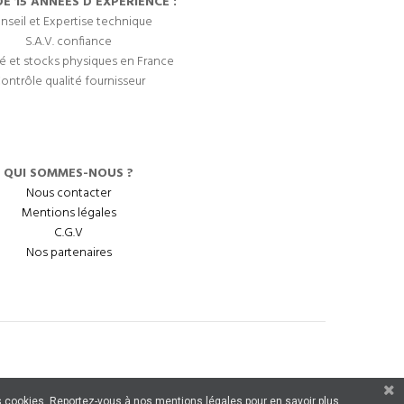
DE 15 ANNÉES D'EXPÉRIENCE :
nseil et Expertise technique
S.A.V. confiance
é et stocks physiques en France
ontrôle qualité fournisseur
QUI SOMMES-NOUS ?
Nous contacter
Mentions légales
C.G.V
Nos partenaires
 des cookies. Reportez-vous à nos mentions légales pour en savoir plus