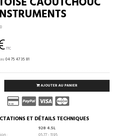
TOISE CAOUTCHOUC
INSTRUMENTS
0
€
TTC
 au
04 75 47 35 81
AJOUTER AU PANIER
CTATIONS ET DÉTAILS TECHNIQUES
928 4.5L
ion :
05.77 - 11.95