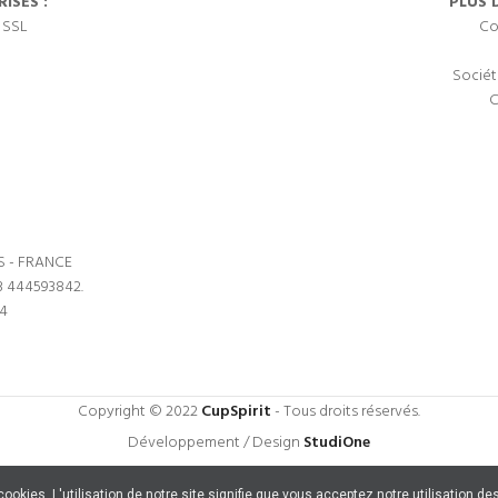
ISÉS :
PLUS 
 SSL
Co
Sociét
C
S - FRANCE
3 444593842.
64
Copyright © 2022
CupSpirit
- Tous droits réservés.
Développement / Design
StudiOne
s cookies. L'utilisation de notre site signifie que vous acceptez notre utilisation