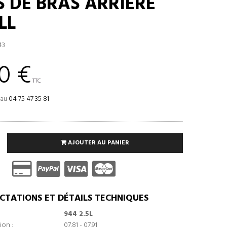
S DE BRAS ARRIÈRE
LL
43
0 €
TTC
 au
04 75 47 35 81
AJOUTER AU PANIER
CTATIONS ET DÉTAILS TECHNIQUES
944 2.5L
ion :
07.81 - 07.91