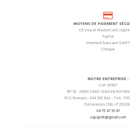
MOYENS DE PAIEMENT SÉCUR
CB Visa et MasterCard crypté
PayPal
Virement bancaire SWIFT
Chèque
NOTRE ENTREPRISE :
CUP SPIRIT
BP 18 - 26190 SAINT JEAN EN ROYAN
RCS Romans : 444 593 842 - TVA : FR1
Déclaration CNIL n° 21332
04 75 47 35 81
cupspirit@gmail.com