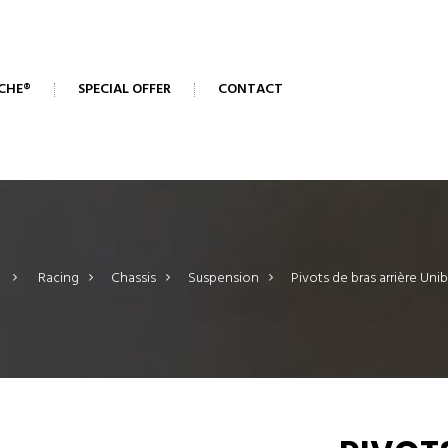
CHE®
SPECIAL OFFER
CONTACT
>
Racing
>
Chassis
>
Suspension
>
Pivots de bras arrière Unib