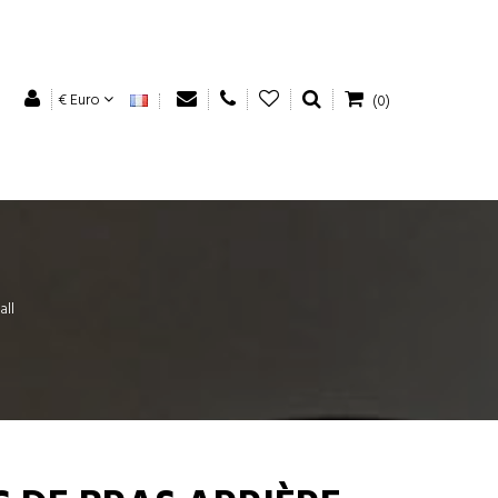
€ Euro
(0)
all