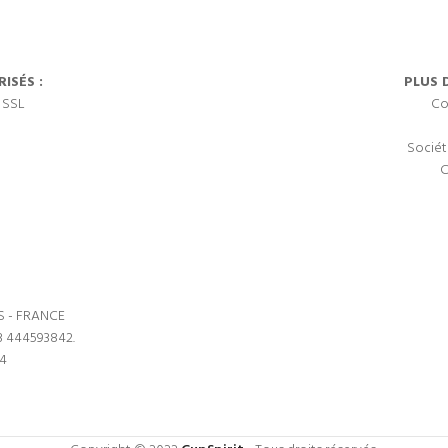
ISÉS :
PLUS 
 SSL
Co
Sociét
C
S - FRANCE
3 444593842.
64