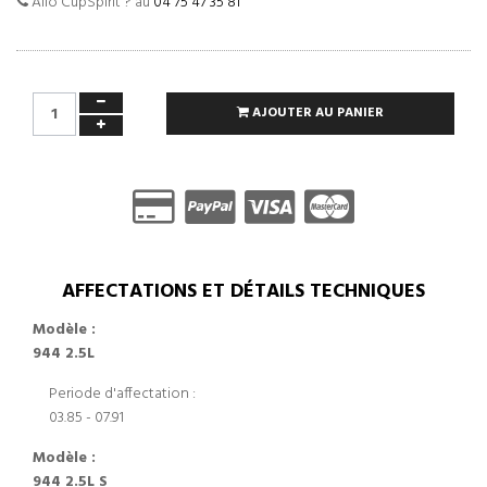
Allo CupSpirit ? au
04 75 47 35 81
AJOUTER AU PANIER
AFFECTATIONS ET DÉTAILS TECHNIQUES
Modèle :
944 2.5L
Periode d'affectation :
03.85 - 07.91
Modèle :
944 2.5L S