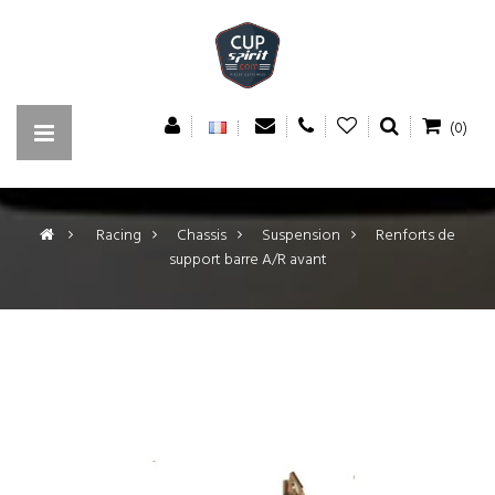
(0)
>
Racing
>
Chassis
>
Suspension
>
Renforts de
support barre A/R avant