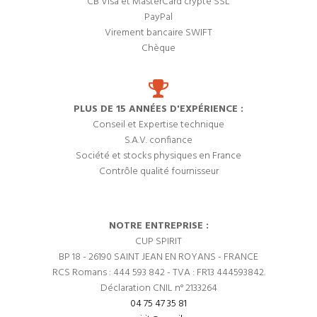
CB Visa et MasterCard crypté SSL
PayPal
Virement bancaire SWIFT
Chèque
PLUS DE 15 ANNÉES D'EXPÉRIENCE :
Conseil et Expertise technique
S.A.V. confiance
Société et stocks physiques en France
Contrôle qualité fournisseur
NOTRE ENTREPRISE :
CUP SPIRIT
BP 18 - 26190 SAINT JEAN EN ROYANS - FRANCE
RCS Romans : 444 593 842 - TVA : FR13 444593842.
Déclaration CNIL n° 2133264
04 75 47 35 81