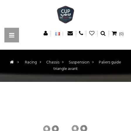
(0)
>
Racing
>
Chassis
>
Suspension
>
Paliers guide
triangle avant