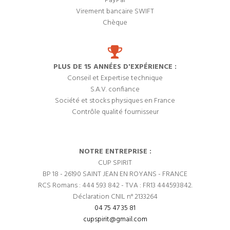
PayPal
Virement bancaire SWIFT
Chèque
PLUS DE 15 ANNÉES D'EXPÉRIENCE :
Conseil et Expertise technique
S.A.V. confiance
Société et stocks physiques en France
Contrôle qualité fournisseur
NOTRE ENTREPRISE :
CUP SPIRIT
BP 18 - 26190 SAINT JEAN EN ROYANS - FRANCE
RCS Romans : 444 593 842 - TVA : FR13 444593842.
Déclaration CNIL n° 2133264
04 75 47 35 81
cupspirit@gmail.com