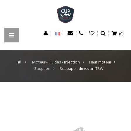
(0)
>
Moteur - Fluides - Injection
>
Haut moteur
>
Soupape
>
Soupape admission TRW