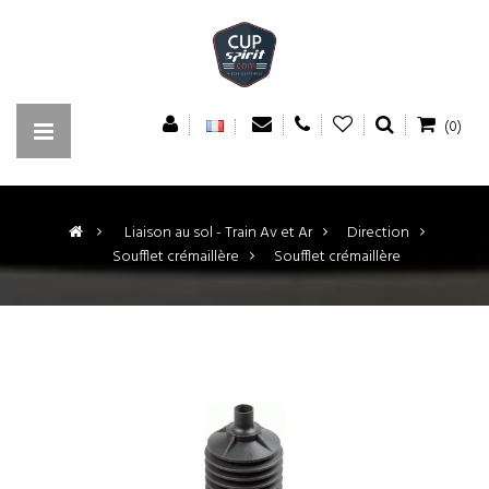
(0)
>
Liaison au sol - Train Av et Ar
>
Direction
>
Soufflet crémaillère
>
Soufflet crémaillère