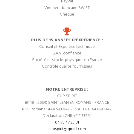
PayPal
Virement bancaire SWIFT
Chèque
PLUS DE 15 ANNÉES D'EXPÉRIENCE :
Conseil et Expertise technique
S.A.V. confiance
Société et stocks physiques en France
Contrôle qualité fournisseur
NOTRE ENTREPRISE :
CUP SPIRIT
BP 18 - 26190 SAINT JEAN EN ROYANS - FRANCE
RCS Romans : 444 593 842 - TVA : FR13 444593842.
Déclaration CNIL n° 2133264
04 75 47 35 81
cupspirit@gmail.com