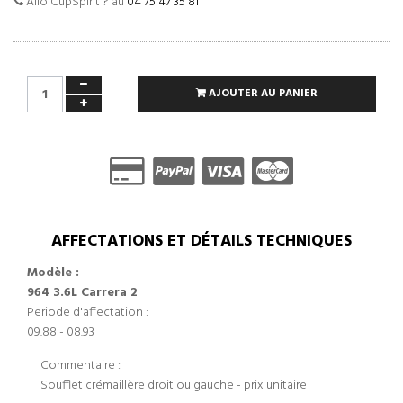
Allo CupSpirit ? au
04 75 47 35 81
AJOUTER AU PANIER
AFFECTATIONS ET DÉTAILS TECHNIQUES
Modèle :
964 3.6L Carrera 2
Periode d'affectation :
09.88 - 08.93
Commentaire :
Soufflet crémaillère droit ou gauche - prix unitaire