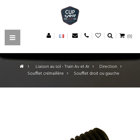
(0)
>
Liaison au sol - Train Av et Ar
>
Direction
>
Soufflet crémaillère
>
Soufflet droit ou gauche