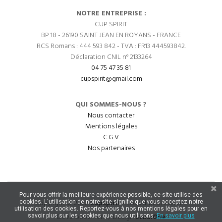
NOTRE ENTREPRISE :
CUP SPIRIT
BP 18 - 26190 SAINT JEAN EN ROYANS - FRANCE
RCS Romans : 444 593 842 - TVA : FR13 444593842.
Déclaration CNIL n° 2133264
04 75 47 35 81
cupspirit@gmail.com
QUI SOMMES-NOUS ?
Nous contacter
Mentions légales
C.G.V
Nos partenaires
Pour vous offrir la meilleure expérience possible, ce site utilise des
Copyright © 2022
CupSpirit
- Tous droits réservés.
cookies. L'utilisation de notre site signifie que vous acceptez notre
utilisation des cookies. Reportez-vous à nos mentions légales pour en
Développement / Design
StudiOne
savoir plus sur les cookies que nous utilisons.
En savoir plus