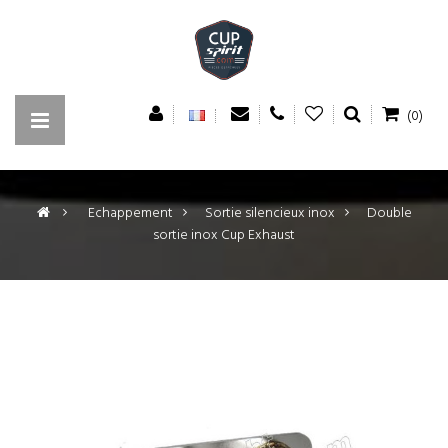
(0)
>
Echappement
>
Sortie silencieux inox
>
Double
sortie inox Cup Exhaust