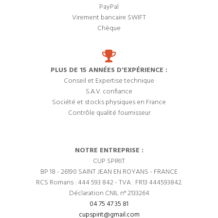
PayPal
Virement bancaire SWIFT
Chèque
PLUS DE 15 ANNÉES D'EXPÉRIENCE :
Conseil et Expertise technique
S.A.V. confiance
Société et stocks physiques en France
Contrôle qualité fournisseur
NOTRE ENTREPRISE :
CUP SPIRIT
BP 18 - 26190 SAINT JEAN EN ROYANS - FRANCE
RCS Romans : 444 593 842 - TVA : FR13 444593842.
Déclaration CNIL n° 2133264
04 75 47 35 81
cupspirit@gmail.com