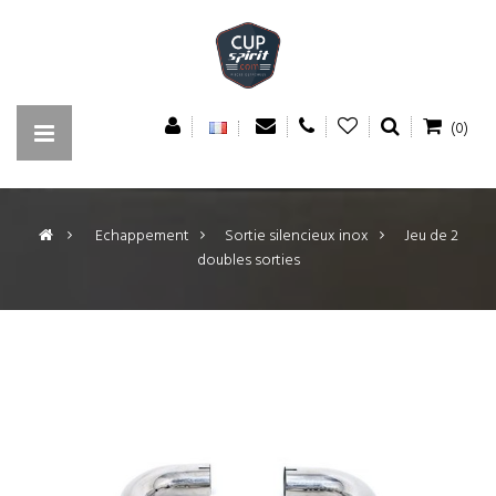
(0)
>
Echappement
>
Sortie silencieux inox
>
Jeu de 2
doubles sorties