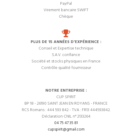
PayPal
Virement bancaire SWIFT
Chèque
PLUS DE 15 ANNÉES D'EXPÉRIENCE :
Conseil et Expertise technique
S.A.V. confiance
Société et stocks physiques en France
Contrôle qualité fournisseur
NOTRE ENTREPRISE :
CUP SPIRIT
BP 18 - 26190 SAINT JEAN EN ROYANS - FRANCE
RCS Romans : 444 593 842 - TVA : FR13 444593842.
Déclaration CNIL n° 2133264
04 75 47 35 81
cupspirit@gmail.com