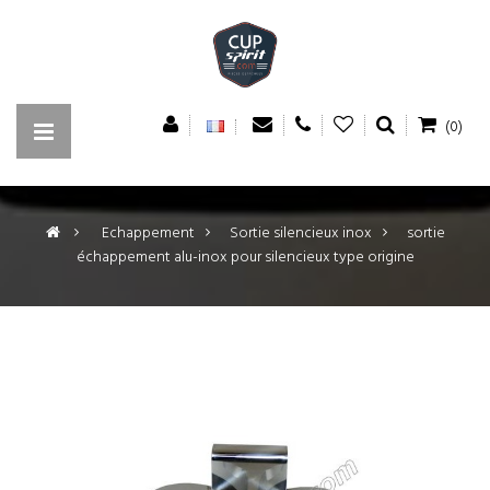
(0)
>
Echappement
>
Sortie silencieux inox
>
sortie
échappement alu-inox pour silencieux type origine