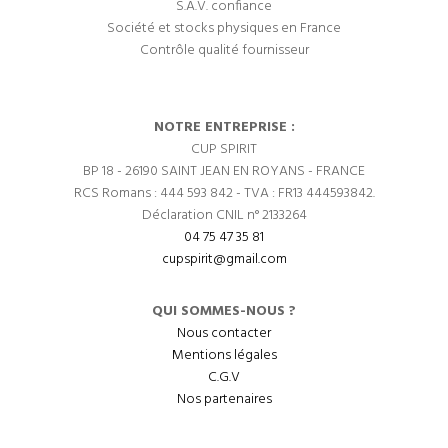
S.A.V. confiance
Société et stocks physiques en France
Contrôle qualité fournisseur
NOTRE ENTREPRISE :
CUP SPIRIT
BP 18 - 26190 SAINT JEAN EN ROYANS - FRANCE
RCS Romans : 444 593 842 - TVA : FR13 444593842.
Déclaration CNIL n° 2133264
04 75 47 35 81
cupspirit@gmail.com
QUI SOMMES-NOUS ?
Nous contacter
Mentions légales
C.G.V
Nos partenaires