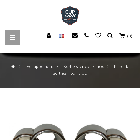
(0)
>
Echappement
>
Sortie silencieux inox
>
Paire de
sorties inox Turbo