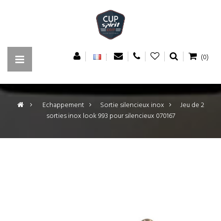
(0)
>
Echappement
>
Sortie silencieux inox
>
Jeu de 2
sorties inox look 993 pour silencieux 070167