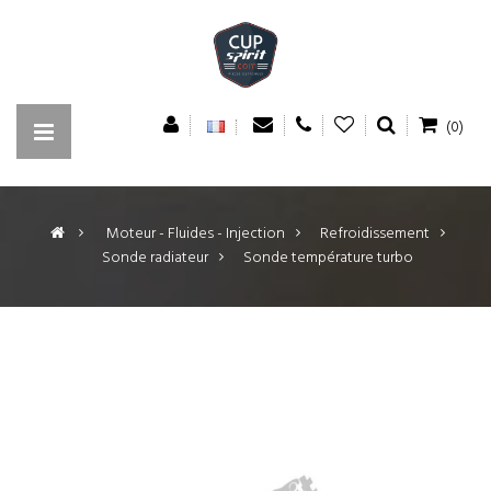
(0)
>
Moteur - Fluides - Injection
>
Refroidissement
>
Sonde radiateur
>
Sonde température turbo