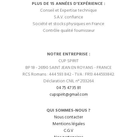
PLUS DE 15 ANNÉES D'EXPÉRIENCE :
Conseil et Expertise technique
S.A.V. confiance
Société et stocks physiques en France
Contrôle qualité fournisseur
NOTRE ENTREPRISE :
CUP SPIRIT
BP 18 - 26190 SAINT JEAN EN ROYANS - FRANCE
RCS Romans : 444 593 842 - TVA : FR13 444593842.
Déclaration CNIL n° 2133264
04 75 47 35 81
cupspirit@gmail.com
QUI SOMMES-NOUS ?
Nous contacter
Mentions légales
C.G.V