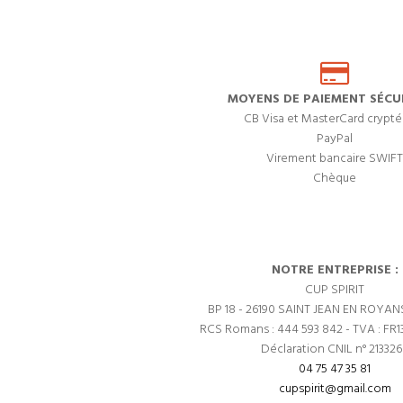
MOYENS DE PAIEMENT SÉCUR
CB Visa et MasterCard crypté
PayPal
Virement bancaire SWIFT
Chèque
NOTRE ENTREPRISE :
CUP SPIRIT
BP 18 - 26190 SAINT JEAN EN ROYAN
RCS Romans : 444 593 842 - TVA : FR1
Déclaration CNIL n° 21332
04 75 47 35 81
cupspirit@gmail.com