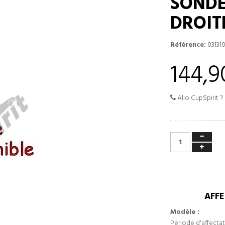
SONDE
DROIT
Référence:
03131
144,9
Allo CupSpirit ?
AFFE
Modèle :
Periode d'affectat