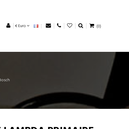
€ Euro
(0)
 Bosch