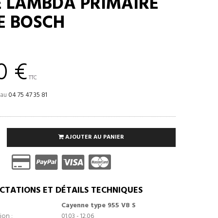
 LAMBDA PRIMAIRE
E BOSCH
0
0 €
TTC
 au
04 75 47 35 81
AJOUTER AU PANIER
CTATIONS ET DÉTAILS TECHNIQUES
Cayenne type 955 V8 S
ion :
01.03 - 12.06