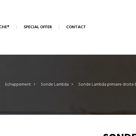
CHE®
SPECIAL OFFER
CONTACT
Echappement
>
Sonde Lambda
>
Sonde Lambda primaire droite