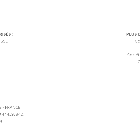
ISÉS :
PLUS 
 SSL
Co
Sociét
C
S - FRANCE
3 444593842.
64