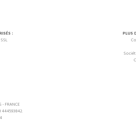
ISÉS :
PLUS 
 SSL
Co
Sociét
C
S - FRANCE
3 444593842.
64