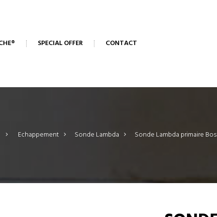
CHE®
SPECIAL OFFER
CONTACT
>
Echappement
>
Sonde Lambda
>
Sonde Lambda primaire Bo