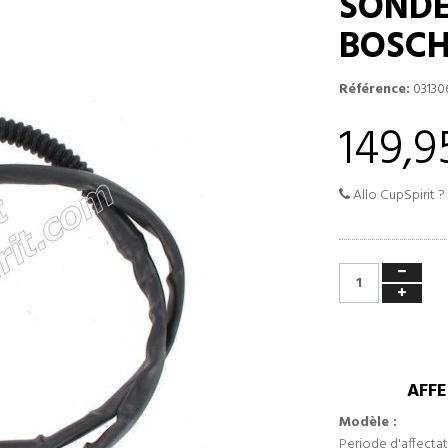
SONDE
BOSC
Référence:
03130
149,9
Allo CupSpirit ?
AFFE
Modèle :
Periode d'affectat