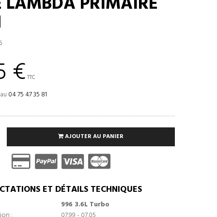
 LAMBDA PRIMAIRE
H
6
5 €
TTC
 au
04 75 47 35 81
AJOUTER AU PANIER
CTATIONS ET DÉTAILS TECHNIQUES
996 3.6L Turbo
ion :
07.99 - 07.05