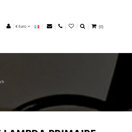
€ Euro
(0)
sch