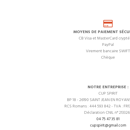
MOYENS DE PAIEMENT SÉCUR
CB Visa et MasterCard crypté
PayPal
Virement bancaire SWIFT
Chèque
NOTRE ENTREPRISE :
CUP SPIRIT
BP 18 - 26190 SAINT JEAN EN ROYAN
RCS Romans : 444 593 842 - TVA : FR1
Déclaration CNIL n° 21332
04 75 47 35 81
cupspirit@gmail.com