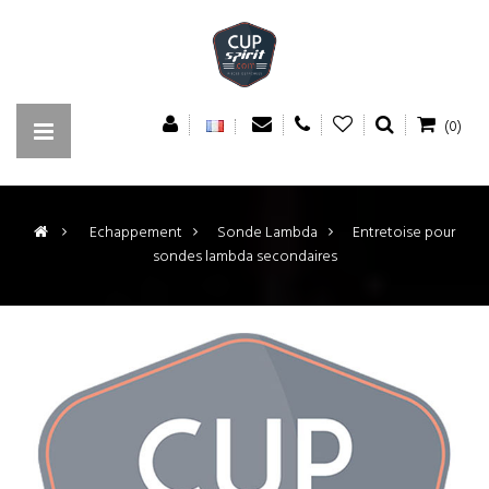
(0)
>
Echappement
>
Sonde Lambda
>
Entretoise pour
sondes lambda secondaires