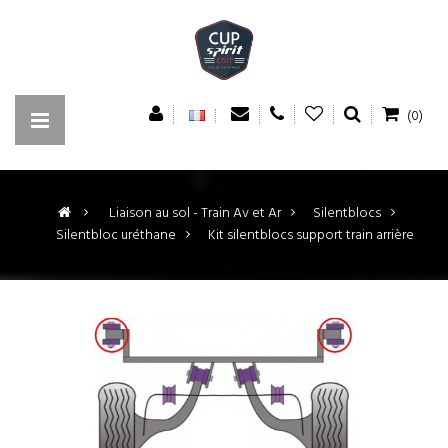
(0)
>
Liaison au sol - Train Av et Ar
>
Silentblocs
>
Silentbloc uréthane
>
Kit silentblocs support train arrière