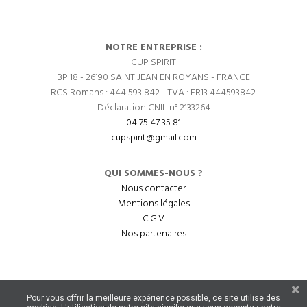
NOTRE ENTREPRISE :
CUP SPIRIT
BP 18 - 26190 SAINT JEAN EN ROYANS - FRANCE
RCS Romans : 444 593 842 - TVA : FR13 444593842.
Déclaration CNIL n° 2133264
04 75 47 35 81
cupspirit@gmail.com
QUI SOMMES-NOUS ?
Nous contacter
Mentions légales
C.G.V
Nos partenaires
Pour vous offrir la meilleure expérience possible, ce site utilise des