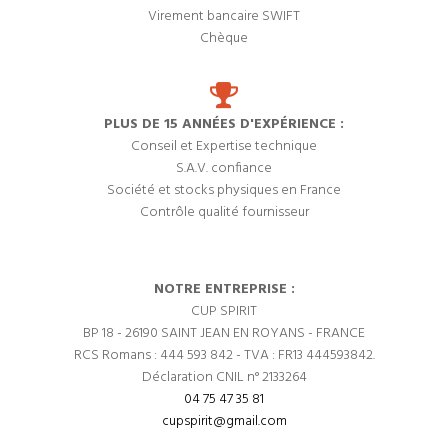
Virement bancaire SWIFT
Chèque
PLUS DE 15 ANNÉES D'EXPÉRIENCE :
Conseil et Expertise technique
S.A.V. confiance
Société et stocks physiques en France
Contrôle qualité fournisseur
NOTRE ENTREPRISE :
CUP SPIRIT
BP 18 - 26190 SAINT JEAN EN ROYANS - FRANCE
RCS Romans : 444 593 842 - TVA : FR13 444593842.
Déclaration CNIL n° 2133264
04 75 47 35 81
cupspirit@gmail.com