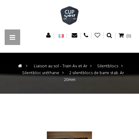
(0)
>
Liaison au sol - Train Av et Ar
>
Silentblocs
>
Silentbloc uréthane
>
2 silentblocs de barre stab. Ar
20mm