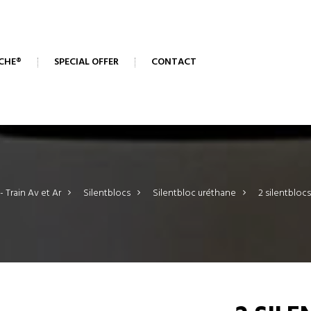
CHE®
SPECIAL OFFER
CONTACT
- Train Av et Ar
>
Silentblocs
>
Silentbloc uréthane
>
2 silentbloc