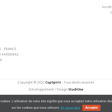
Sociét
C
S - FRANCE
3 444593842.
64
Copyright © 2022
CupSpirit
- Tous droits réservés.
Développement / Design
StudiOne
s cookies. L'utilisation de notre site signifie que vous acceptez notre utilisation
sur les cookies que nous utilisons.
En savoir plus
Accepter