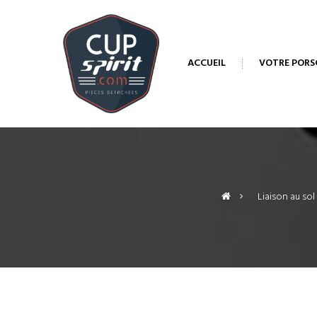
ACCUEIL
VOTRE PORS
>
Liaison au sol 