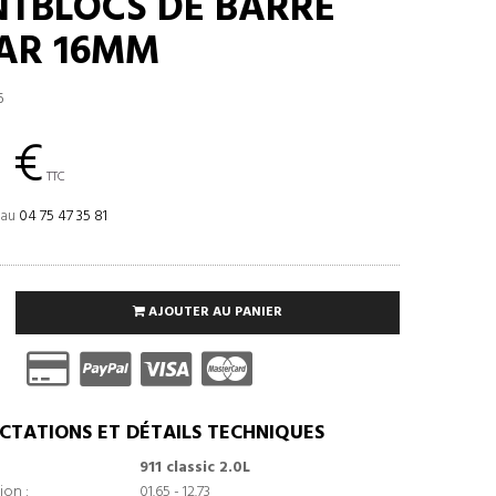
ENTBLOCS DE BARRE
 AR 16MM
6
 €
TTC
 au
04 75 47 35 81
AJOUTER AU PANIER
CTATIONS ET DÉTAILS TECHNIQUES
911 classic 2.0L
ion :
01.65 - 12.73