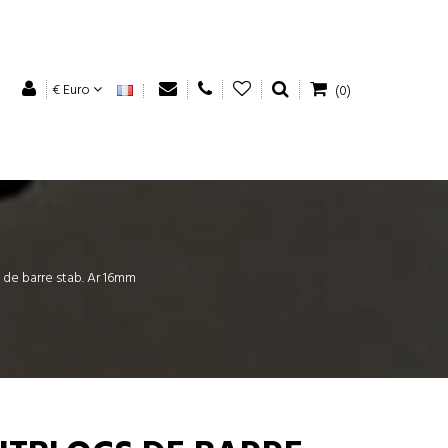
€ Euro
(0)
s de barre stab. Ar 16mm