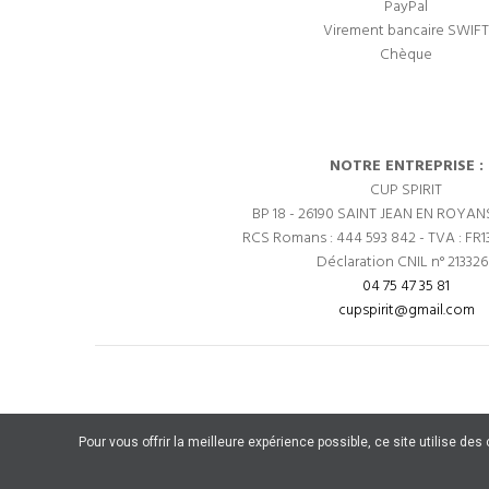
PayPal
Virement bancaire SWIFT
Chèque
NOTRE ENTREPRISE :
CUP SPIRIT
BP 18 - 26190 SAINT JEAN EN ROYAN
RCS Romans : 444 593 842 - TVA : FR1
Déclaration CNIL n° 21332
04 75 47 35 81
cupspirit@gmail.com
Pour vous offrir la meilleure expérience possible, ce site utilise de