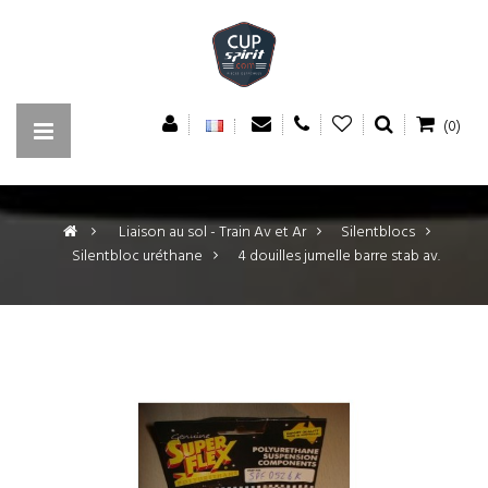
(0)
>
Liaison au sol - Train Av et Ar
>
Silentblocs
>
Silentbloc uréthane
>
4 douilles jumelle barre stab av.