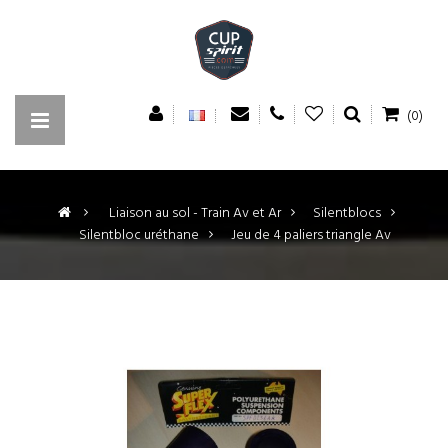
(0)
>
Liaison au sol - Train Av et Ar
>
Silentblocs
>
Silentbloc uréthane
>
Jeu de 4 paliers triangle Av